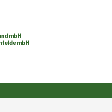
land mbH
nfelde mbH