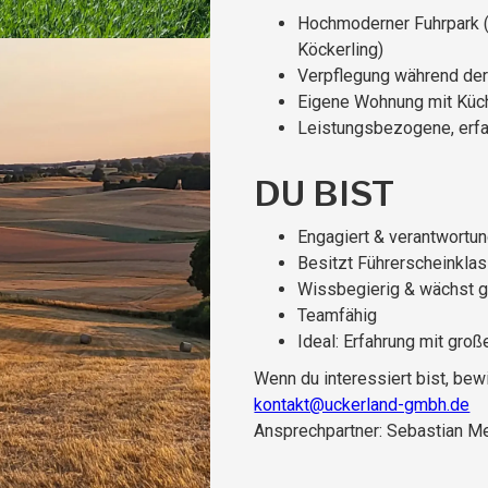
Hochmoderner Fuhrpark (
Köckerling)
Verpflegung während der
Eigene Wohnung mit Küch
Leistungsbezogene, erf
DU BIST
Engagiert & verantwort
Besitzt Führerscheinklas
Wissbegierig & wächst g
Teamfähig
Ideal: Erfahrung mit gro
Wenn du interessiert bist, bewi
kontakt@uckerland-gmbh.de
Ansprechpartner: Sebastian M