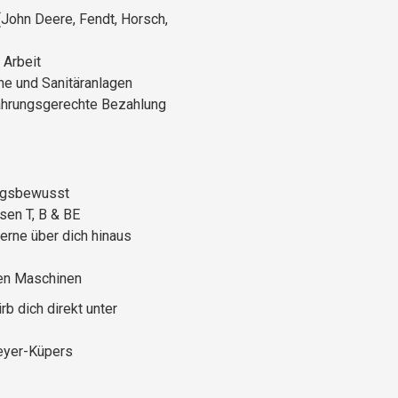
John Deere, Fendt, Horsch,
 Arbeit
e und Sanitäranlagen
ahrungsgerechte Bezahlung
ungsbewusst
sen T, B & BE
erne über dich hinaus
ßen Maschinen
rb dich direkt unter
eyer-Küpers